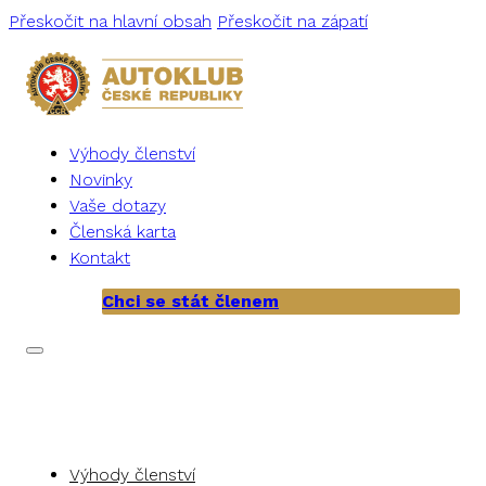
Přeskočit na hlavní obsah
Přeskočit na zápatí
Výhody členství
Novinky
Vaše dotazy
Členská karta
Kontakt
Chci se stát členem
Výhody členství