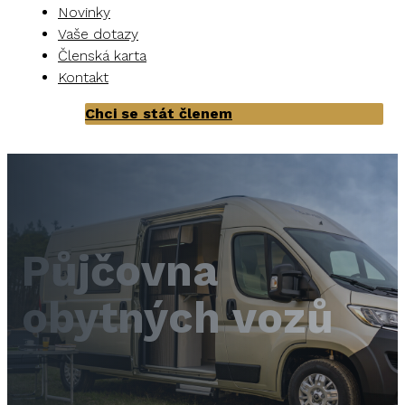
Novinky
Vaše dotazy
Členská karta
Kontakt
Chci se stát členem
Půjčovna
obytných vozů