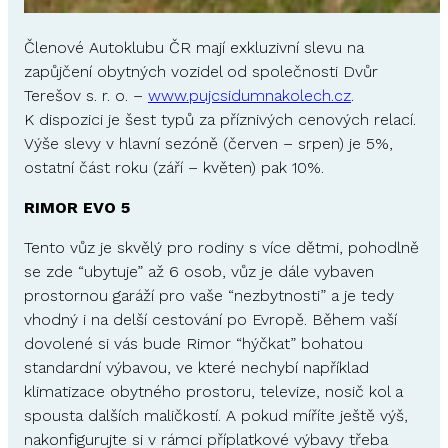
Členové Autoklubu ČR mají exkluzivní slevu na
zapůjčení obytných vozidel od společnosti Dvůr
Terešov s. r. o. –
www.pujcsidumnakolech.cz
.
K dispozici je šest typů za příznivých cenových relací.
Výše slevy v hlavní sezóně (červen – srpen) je 5%,
ostatní část roku (září – květen) pak 10%.
RIMOR EVO 5
Tento vůz je skvělý pro rodiny s více dětmi, pohodlně
se zde “ubytuje” až 6 osob, vůz je dále vybaven
prostornou garáží pro vaše “nezbytnosti” a je tedy
vhodný i na delší cestování po Evropě. Během vaší
dovolené si vás bude Rimor “hýčkat” bohatou
standardní výbavou, ve které nechybí například
klimatizace obytného prostoru, televize, nosič kol a
spousta dalších maličkostí. A pokud míříte ještě výš,
nakonfigurujte si v rámci příplatkové výbavy třeba